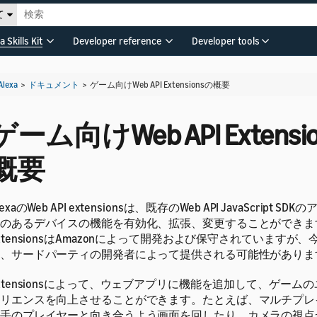
て
a Skills Kit
Developer reference
Developer tools
Alexa
>
ドキュメント
>
ゲーム向けWeb API Extensionsの概要
ゲーム向けWeb API Extensi
概要
lexaのWeb API extensionsは、既存のWeb API JavaScript 
のあるデバイスの機能を有効化、拡張、変更することができま
xtensionsはAmazonによって開発および保守されていますが、今後の
、サードパーティの開発者によって提供される可能性がありま
xtensionsによって、ウェブアプリに機能を追加して、ゲーム
リエンスを向上させることができます。たとえば、マルチプレ
手のプレイヤーと向き合うよう画面を回したり、カメラの視点