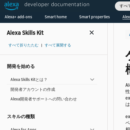
developer documentation
すべ
Welcome! Ask the DevAssistant
Alexa+ add-ons
Smart home
Smart properties
Alex
Alexa Skills Kit
すべて折りたたむ
|
すべて展開する
開発を始める
Alexa Skills Kitとは？
A
開発者アカウントの作成
性
e
Alexa開発者サポートへの問い合わせ
は
スキルの種類
e
ペ
相
Alexa for Apps