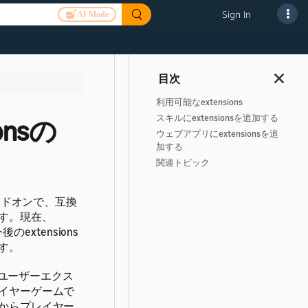
Sign In
AI Mode
利用可能なextensions
スキルにextensionsを追加する
onsの
ウェブアプリにextensionsを追
加する
関連トピック
SDKのアドオンで、互換
す。現在、
extensions
す。
のユーザーエクス
イヤーゲームで
からプレイヤー