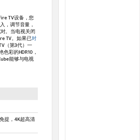
e TV设备，您
输入，调节音量，
V配对。当电视关闭
ire TV。如果已
对
TV（第3代）一
鲜艳色彩的HDR10，
 Cube能够与电视
实现免提，4K超高清