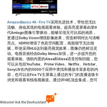
AmazonBasics 4K - Fire TV
采用先进技术，带给您无比
流畅、身临其境的电视观看体验。超高亮度屏幕由第9
代Amlogic图像引擎驱动，能够呈现无可比拟的画质，
更通过Dolby Vision增强影像效果，营造鲜明对比与清晰
亮点。HDR10增强了色彩空间配置，画面细节无比细
腻，即使采用HLG达到最亮视觉效果，图像仍然鲜活灵
动。电视音效经由Dolby Atmos加强，进一步提升您的
观看体验。借助内置的Alexa和Alexa语音控制功能，您
可以从包括YouTube、Prime Video、Netflix、Hotstar、
SonyLIV在内的5000个应用中查找和播放丰富多彩的内
容，也可以在Fire TV主屏幕上通过的专门的直播选项卡
浏览和观看有线电视频道。通过DTH机顶盒集成，您可
以在DTH电视频道、Prime Video、Netflix、YouTube等
内容来源之间轻松切换。您可以将其他设备无缝连接至
电视，通过镜像方式在电视上显示图像、视频和音乐。
您还可以插入游戏主机，享受私人专属的大屏幕游戏体
Welcome! Ask the DevAssistant
验。A+级面板、四核处理器、环绕立体声，还有以