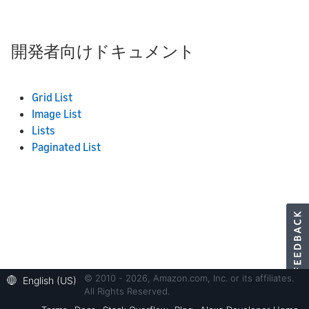
開発者向けドキュメント
Grid List
Image List
Lists
Paginated List
© 2010 - 2026, Amazon.com, Inc. or its affiliates.
English (US)
All Rights Reserved.