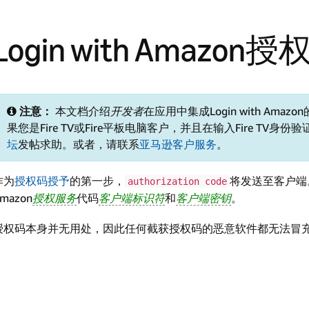
Login with Amazon
注意：
本文档介绍
开发者
在应用中集成Login with A
果您是Fire TV或Fire平板电脑客户，并且在输入Fire TV
坛
发帖求助。或者，请联系
亚马逊客户服务
。
作为
授权码授予
的第一步，
将发送至客户端。
authorization code
mazon
授权服务
代码
客户端标识符
和
客户端密钥
。
授权码本身并无用处，因此任何截获授权码的恶意软件都无法冒