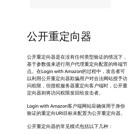
公开重定向器
公开重定向器是在没有任何类型验证的情况下，
基于参数值来进行用户代理重定向配置的终端节
点。在Login with Amazon的过程中，攻击者可
以利用公开重定向器欺骗用户对合法网站授予访
问权限，但授权服务器重定向客户端时，公开重
定向器则将访问权限发回给攻击者。
Login with Amazon客户端网站应确保用于身份
验证的重定向URI目标未配置为公开重定向器。
公开重定向器的常见模式包括以下几种：