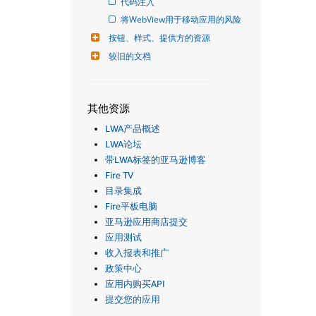
代码注入
将WebView用于移动应用的风险
按钮、样式、提供方的资源
较旧的文档
其他资源
LWA产品概述
LWA论坛
带LWA标签的亚马逊博客
Fire TV
目录集成
Fire平板电脑
亚马逊应用商店提交
应用测试
收入报表和推广
政策中心
应用内购买API
提交您的应用