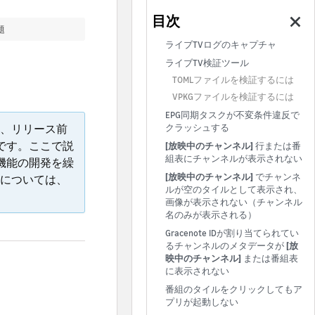
題
ライブTVログのキャプチャ
ライブTV検証ツール
TOMLファイルを検証するには
VPKGファイルを検証するには
EPG同期タスクが不変条件違反で
、リリース前
クラッシュする
のです。ここで説
[放映中のチャンネル]
行または番
組表にチャンネルが表示されない
、機能の開発を繰
[放映中のチャンネル]
でチャンネ
については、
ルが空のタイルとして表示され、
画像が表示されない（チャンネル
名のみが表示される）
Gracenote IDが割り当てられてい
るチャンネルのメタデータが
[放
映中のチャンネル]
または番組表
に表示されない
番組のタイルをクリックしてもア
プリが起動しない