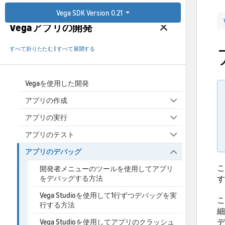
Vega SDK Version 0.21
Vegaアプリの開発
すべて折りたたむ
|
すべて展開する
Vegaを使用した開発
アプリの作成
アプリの実行
アプリのテスト
アプリのデバッグ
こ
開発者メニューのツールを使用してアプリ
をデバッグする方法
す
Vega Studioを使用して1行ずつデバッグを実
こ
行する方法
細
デ
Vega Studioを使用してアプリのクラッシュ