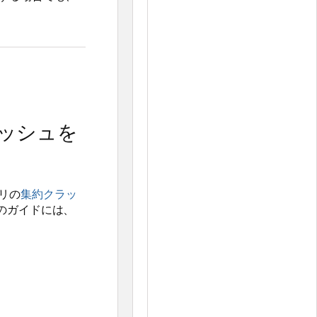
ラッシュを
リの
集約クラッ
のガイドには、