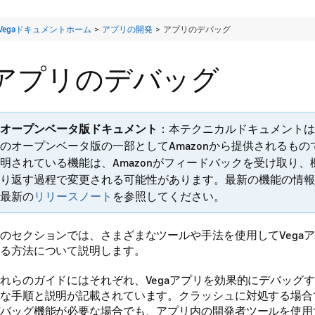
Vegaドキュメントホーム
>
アプリの開発
>
アプリのデバッグ
アプリのデバッグ
オープンベータ版ドキュメント
：本テクニカルドキュメントは
のオープンベータ版の一部としてAmazonから提供されるも
明されている機能は、Amazonがフィードバックを受け取り
り返す過程で変更される可能性があります。最新の機能の情報
最新の
リリースノート
を参照してください。
のセクションでは、さまざまなツールや手法を使用してVega
る方法について説明します。
れらのガイドにはそれぞれ、Vegaアプリを効果的にデバッグ
な手順と説明が記載されています。クラッシュに対処する場合
バッグ機能が必要な場合でも、アプリ内の開発者ツールを使用