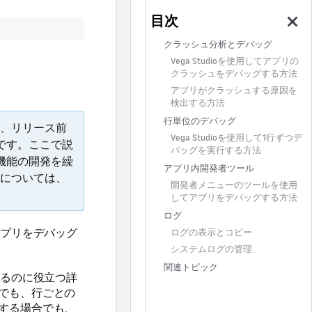
クラッシュ分析とデバッグ
Vega Studioを使用してアプリの
クラッシュをデバッグする方法
アプリがクラッシュする原因を
検出する方法
行単位のデバッグ
、リリース前
Vega Studioを使用して1行ずつデ
のです。ここで説
バッグを実行する方法
、機能の開発を繰
アプリ内開発者ツール
については、
開発者メニューのツールを使用
してアプリをデバッグする方法
ログ
アプリをデバッグ
ログの表示とコピー
システムログの管理
関連トピック
するのに役立つ詳
でも、行ごとの
する場合でも、