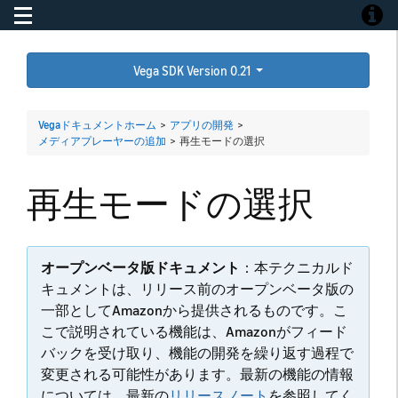
Toggle navigation
Toggle
Vega SDK Version 0.21
Vegaドキュメントホーム
>
アプリの開発
>
メディアプレーヤーの追加
>
再生モードの選択
再生モードの選択
オープンベータ版ドキュメント
：本テクニカルド
キュメントは、リリース前のオープンベータ版の
一部としてAmazonから提供されるものです。こ
こで説明されている機能は、Amazonがフィード
バックを受け取り、機能の開発を繰り返す過程で
変更される可能性があります。最新の機能の情報
については、最新の
リリースノート
を参照してく