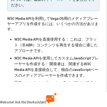
ださい。
W3C Media APIを利用してVega OS用のメディアプレー
ヤーアプリを作成するには、いくつかの方法がありま
す。
W3C Media APIを直接使用する： これは、フラッ
ト（非ABR）コンテンツを再生する場合に適した
アプローチです。
W3C Media APIを使用してカスタムJavaScriptプレ
ーヤーを作成する： 開発者は、関連するW3C
Media APIを直接統合して、独自のJavaScriptベー
スのメディアプレーヤーを作成できます。
既存のJavaScriptプレーヤーライブラリを統合す
る： Shaka Player、hls.js、dash.js、Bitmovin
Playerなど、よく知られているJavaScriptメディ
アプレーヤーライブラリがいくつかあります。開
Welcome! Ask the DevAssistant
発者は、これらの既存のプレーヤーのいずれかを