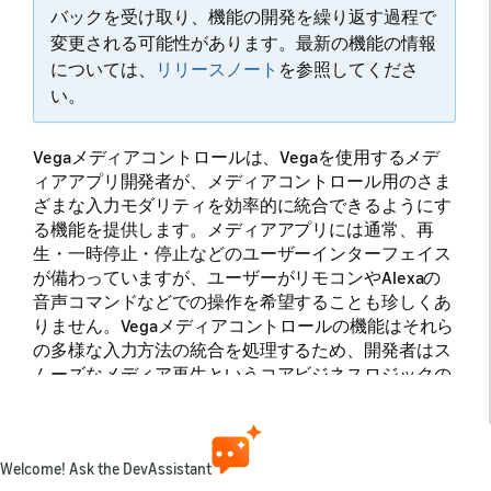
バックを受け取り、機能の開発を繰り返す過程で
変更される可能性があります。最新の機能の情報
については、
リリースノート
を参照してくださ
い。
Vegaメディアコントロールは、Vegaを使用するメデ
ィアアプリ開発者が、メディアコントロール用のさま
ざまな入力モダリティを効率的に統合できるようにす
る機能を提供します。メディアアプリには通常、再
生・一時停止・停止などのユーザーインターフェイス
が備わっていますが、ユーザーがリモコンやAlexaの
音声コマンドなどでの操作を希望することも珍しくあ
りません。Vegaメディアコントロールの機能はそれら
の多様な入力方法の統合を処理するため、開発者はス
ムーズなメディア再生というコアビジネスロジックの
開発に専念できます。また、Keplerメディアコントロ
ールには、アプリが再生や一時停止などのコマンドを
特定のメディアアプリまたは現在フォーカスのあるメ
ディアアプリに送信できるクライアントメソッドも用
Welcome! Ask the DevAssistant