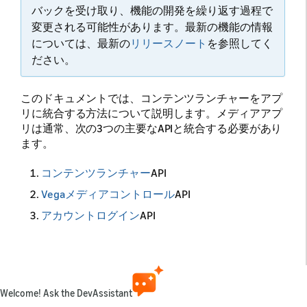
バックを受け取り、機能の開発を繰り返す過程で
変更される可能性があります。最新の機能の情報
については、最新の
リリースノート
を参照してく
ださい。
このドキュメントでは、コンテンツランチャーをアプ
リに統合する方法について説明します。メディアアプ
リは通常、次の3つの主要なAPIと統合する必要があり
ます。
コンテンツランチャー
API
Vegaメディアコントロール
API
アカウントログイン
API
システムは、コンテンツランチャーAPIとVegaメディ
アコントロールAPIを1つの対話型コンポーネントとし
て実装します。それがVegaメディアクエリを処理する
メインコンポーネントです。アカウントログインAPI
Welcome! Ask the DevAssistant
は、サービスコンポーネントとして機能します。