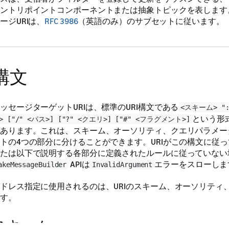
ントリポイントコンポーネントまたは抽象トピックを表します
ージURIは、
RFC 3986
（英語のみ）のサブセットに従います。
構文
ッセージターゲットURIは、標準のURI構文である
<スキーム> "
という形
> ["/" <パス>] ["?" <クエリ>] ["#" <フラグメント>]
あります。これは、スキーム、オーソリティ、クエリパラメー
トの4つの部分に分けることができます。URIがこの構文に従
たは以下で説明する各部分に定義されたルールに従っていない
APIは
エラーをスローしま
akeMessageBuilder
InvalidArgument
ドレス指定に使用されるのは、URIのスキーム、オーソリティ
す。
スキーム