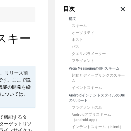
構文
スキーム
オーソリティ
スキー
ホスト
パス
クエリパラメーター
フラグメント
Vega MessagingのURIスキーム
、リリース前
起動とディープリンクのスキー
のです。ここで説
ム
、機能の開発を繰
イベントスキーム
については、
AndroidインテントスタイルのURI
のサポート
フラグメントのみ
Androidアプリスキーム
て機能するター
（android-app）
ターゲットリソ
インテントスキーム（intent）
ライフサイクル