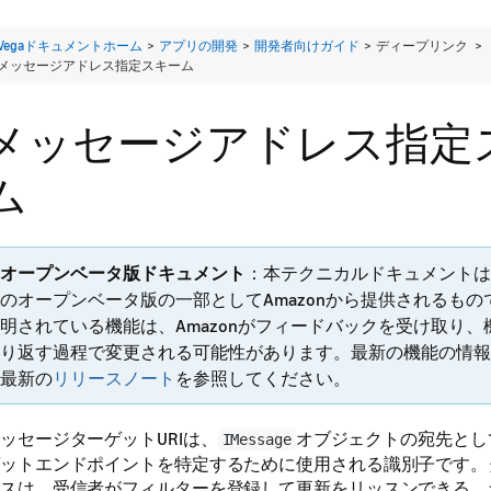
Vegaドキュメントホーム
>
アプリの開発
>
開発者向けガイド
> ディープリンク >
メッセージアドレス指定スキーム
メッセージアドレス指定
ム
オープンベータ版ドキュメント
：本テクニカルドキュメントは
のオープンベータ版の一部としてAmazonから提供されるも
明されている機能は、Amazonがフィードバックを受け取り
り返す過程で変更される可能性があります。最新の機能の情報
最新の
リリースノート
を参照してください。
ッセージターゲットURIは、
オブジェクトの宛先とし
IMessage
ットエンドポイントを特定するために使用される識別子です。
スは、受信者がフィルターを登録して更新をリッスンできる、