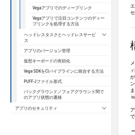
エ
Vegaアプリでのディープリンク
セ
Vegaアプリで注目コンテンツのディー
プリンクを処理する方法
ヘッドレスタスクとヘッドレスサービ
ス
アプリのバージョン管理
仮想キーボードの有効化
メ
ィ
Vega SDKをCIパイプラインに統合する方法
が
PUFF-Jファイル形式
ン
ま
バックグラウンド／フォアグラウンド間で
のアプリ状態の遷移
m
アプリのセキュリティ
ア
で