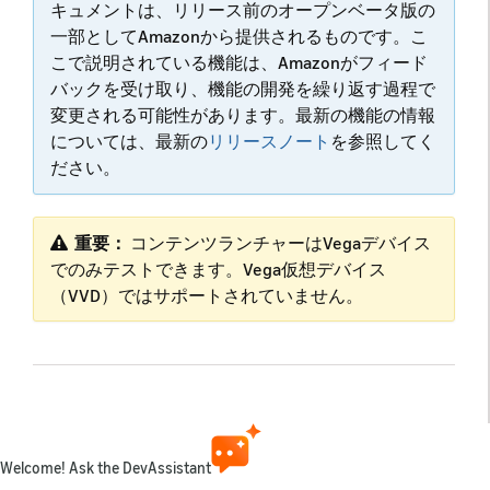
キュメントは、リリース前のオープンベータ版の
一部としてAmazonから提供されるものです。こ
こで説明されている機能は、Amazonがフィード
バックを受け取り、機能の開発を繰り返す過程で
変更される可能性があります。最新の機能の情報
については、最新の
リリースノート
を参照してく
ださい。
重要：
​ コンテンツランチャーはVegaデバイス
でのみテストできます。Vega仮想デバイス
（VVD）ではサポートされていません。
アカウントログイン統
合の検証
Welcome! Ask the DevAssistant