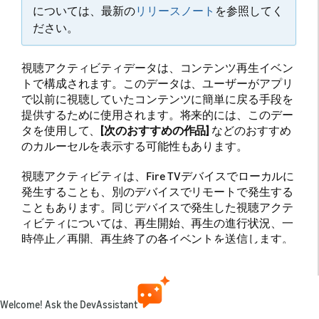
については、最新の
リリースノート
を参照してく
ださい。
視聴アクティビティデータは、コンテンツ再生イベン
トで構成されます。このデータは、ユーザーがアプリ
で以前に視聴していたコンテンツに簡単に戻る手段を
提供するために使用されます。将来的には、このデー
タを使用して、
[次のおすすめの作品]
などのおすすめ
のカルーセルを表示する可能性もあります。
視聴アクティビティは、Fire TVデバイスでローカルに
発生することも、別のデバイスでリモートで発生する
こともあります。同じデバイスで発生した視聴アクテ
ィビティについては、再生開始、再生の進行状況、一
時停止／再開、再生終了の各イベントを送信します。
リモートの視聴アクティビティでは、終了状態（再生
終了）のイベントのみを送信します。これらはUIを更
新するために必要です。たとえば、ユーザーが視聴し
ていたTV番組の次のエピソードを表示したり、既に視
Welcome! Ask the DevAssistant
聴したコンテンツを削除したりするために使用されま