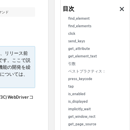
コマンド
find_element
find_elements
click
send_keys
get_attribute
、リリース前
get_element_text
のです。ここで説
引数
、機能の開発を繰
ベストプラクティス：
については、
press_keycode
tap
is_enabled
C) WebDriverコ
is_displayed
implicitly_wait
get_window_rect
get_page_source