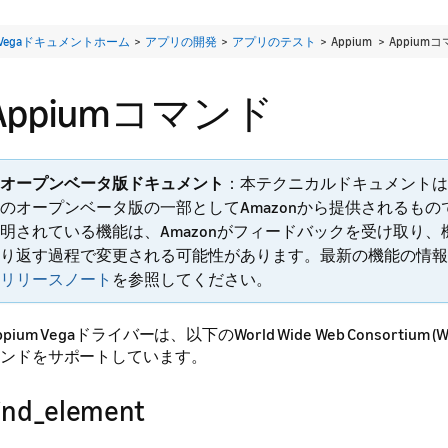
Vegaドキュメントホーム
>
アプリの開発
>
アプリのテスト
> Appium >
Appium
Appiumコマンド
オープンベータ版ドキュメント
：本テクニカルドキュメントは
のオープンベータ版の一部としてAmazonから提供されるも
明されている機能は、Amazonがフィードバックを受け取り
り返す過程で変更される可能性があります。最新の機能の情報
リリースノート
を参照してください。
ppium Vegaドライバーは、以下のWorld Wide Web Consortium (W3
ンドをサポートしています。
ind_element