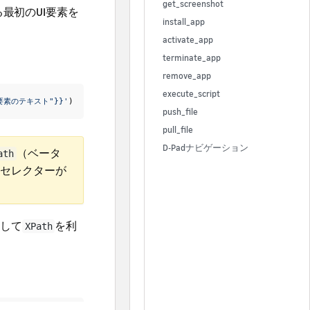
get_screenshot
最初のUI要素を
install_app
activate_app
terminate_app
remove_app
execute_script
 "要素のテキスト"}}'
)
push_file
pull_file
D-Padナビゲーション
（ベータ
ath
セレクターが
用して
を利
XPath