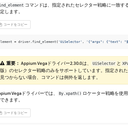
コマンドは、指定されたセレクター戦略に一致する
ind_element
定します。
コードをコピー
element 
=
 driver.find_element
(
'UiSelector'
, 
'{"args": {"text":
重要：
​ Appium Vegaドライバー2.30.0は、
と
UiSelector
XP
版）のセレクター戦略のみをサポートしています。指定された
見つからない場合、コマンドは例外を返します。
ppium Vegaドライバーでは、
ロケーター戦略を使
By.xpath()
できます。
コードをコピー