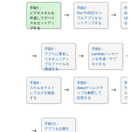
手順1：
手順2：
手順
ビデオスキルを
Fire TV対応サン
Alexa
→
→
作成してデバイ
プルアプリをセ
Lib
スをセットアッ
ットアップする
る
プする
手順5：
手順6：
アプリに署名し
Lambdaパッケー
→
→
→
てセキュリティ
ジを作成・デプ
プロファイルを
ロイする
構成する
手順8：
手順9：
手順
スキルをテスト
Alexaディレクテ
ライ
→
→
してログを確認
ィブを解釈して
スト
する
応答する
プッ
手順12：
アプリを公開す
→