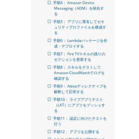
手順4： Amazon Device 
Messaging（ADM）を統合す
る
手順5： アプリに署名してセキ
ュリティプロファイルを構成す
る
手順6： Lambdaパッケージを作
成・デプロイする
手順7： Fire TVスキルの残りの
セクションを更新する
手順8： スキルをテストして
Amazon CloudWatchでログを
確認する
手順9： Alexaディレクティブを
解釈して応答する
手順10： ライブアプリテスト
（LAT）にアプリをプッシュす
る
手順11： 認定に向けたテストを
行う
手順12： アプリを公開する