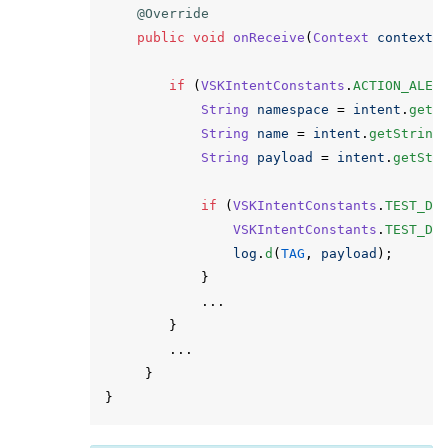
@Override
public
void
onReceive
(
Context
context
,
if
(
VSKIntentConstants
.
ACTION_ALEX
String
namespace
=
intent
.
getS
String
name
=
intent
.
getString
String
payload
=
intent
.
getStr
if
(
VSKIntentConstants
.
TEST_DI
VSKIntentConstants
.
TEST_DI
log
.
d
(
TAG
,
payload
);
}
...
}
...
}
}