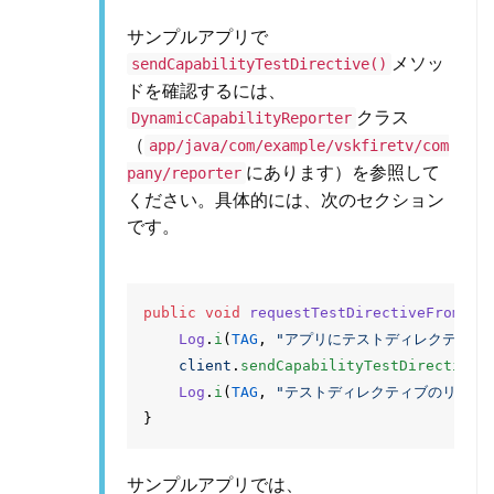
サンプルアプリで
メソッ
sendCapabilityTestDirective()
ドを確認するには、
クラス
DynamicCapabilityReporter
（
app/java/com/example/vskfiretv/com
にあります）を参照して
pany/reporter
ください。具体的には、次のセクション
です。
public
void
requestTestDirectiveFromVSK
Log
.
i
(
TAG
,
"アプリにテストディレクティブを
client
.
sendCapabilityTestDirective
(
Log
.
i
(
TAG
,
"テストディレクティブのリクエ
}
サンプルアプリでは、