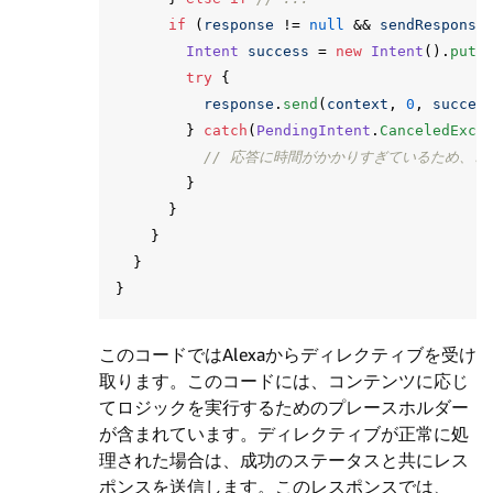
if
(
response
!=
null
&&
sendResponse
Intent
success
=
new
Intent
().
putE
try
{
response
.
send
(
context
,
0
,
succes
}
catch
(
PendingIntent
.
CanceledExce
// 応答に時間がかかりすぎているため、
}
}
}
}
}
このコードではAlexaからディレクティブを受け
取ります。このコードには、コンテンツに応じ
てロジックを実行するためのプレースホルダー
が含まれています。ディレクティブが正常に処
理された場合は、成功のステータスと共にレス
ポンスを送信します。このレスポンスでは、