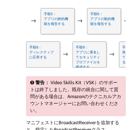
手順5：
手順6：
アプリの静的機
アプリの動的機
→
→
→
能を報告する
能を報告する
手順8：
手順9：
手順
ディレクティブ
アプリに署名し
発話
→
→
に応答する
てセキュリティ
てロ
プロファイルを
る
構成する
警告：
Video Skills Kit（VSK）のサポー
トは終了しました。既存の統合に関して質
問がある場合は、Amazonのテクニカルアカ
ウントマネージャーにお問い合わせくださ
い。
マニフェストにBroadcastReceiverを追加する
と、指定したBroadcastReceiverクラス