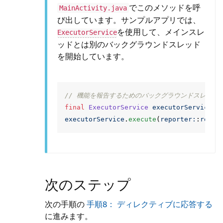
でこのメソッドを呼
MainActivity.java
び出しています。サンプルアプリでは、
を使用して、メインスレ
ExecutorService
ッドとは別のバックグラウンドスレッド
を開始しています。
// 機能を報告するためのバックグラウンドスレッド
final
ExecutorService
executorService
=
executorService
.
execute
(
reporter:
:
repor
次のステップ
次の手順の
手順8： ディレクティブに応答する
に進みます。