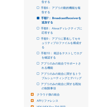
告する
手順6： アプリの動的機能を報
告する
手順7： BroadcastReceiverを
追加する
手順8： Alexaディレクティブに
応答する
手順9： アプリに署名してセキ
ュリティプロファイルを構成す
る
手順10： 発話をテストしてログ
を確認する
アプリのみの統合でサポートさ
れる機能
アプリのみの統合に関するトラ
ブルシューティングとデバッグ
アプリのみの統合に関する既知
の制限事項
クラウド側の統合
APIリファレンス
VSK (VSK Fire TV) 認定