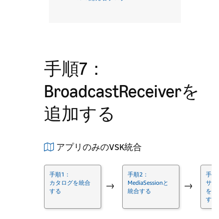
手順7：
BroadcastReceiverを
追加する
アプリのみのVSK統合
手順1：
手順2：
手順
カタログを統合
MediaSessionと
サン
→
→
する
統合する
をセ
する