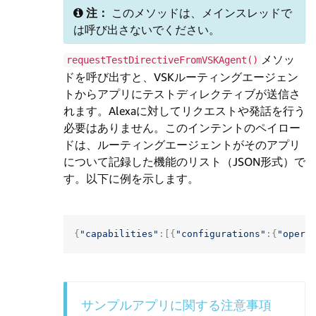
注：
このメソッドは、メインスレッドで
は呼び出さないでください。
メソッ
requestTestDirectiveFromVSKAgent()
ドを呼び出すと、VSKルーティングエージェン
トからアプリにテストディレクティブが送信さ
れます。Alexaに対してリクエストや発話を行う
必要はありません。このインテントのペイロー
ドは、ルーティングエージェントがそのアプリ
について記録した機能のリスト（JSON形式）で
す。以下に例を示します。
{
"capabilities"
:[{
"configurations"
:{
"opera
サンプルアプリに関する注意事項