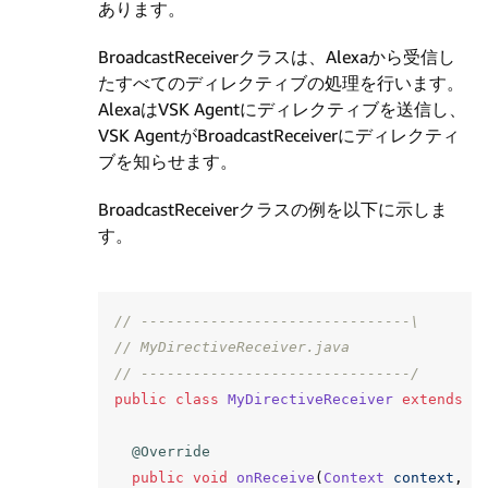
あります。
BroadcastReceiverクラスは、Alexaから受信し
たすべてのディレクティブの処理を行います。
AlexaはVSK Agentにディレクティブを送信し、
VSK AgentがBroadcastReceiverにディレクティ
ブを知らせます。
BroadcastReceiverクラスの例を以下に示しま
す。
// -------------------------------\
// MyDirectiveReceiver.java
// -------------------------------/
public
class
MyDirectiveReceiver
extends
B
@Override
public
void
onReceive
(
Context
context
,
I