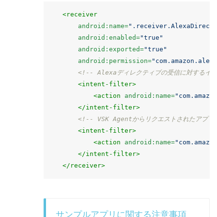
<receiver
android:name=
".receiver.AlexaDirect
android:enabled=
"true"
android:exported=
"true"
android:permission=
"com.amazon.alex
<!-- Alexaディレクティブの受信に対するイ
<intent-filter>
<action
android:name=
"com.amazo
</intent-filter>
<!-- VSK Agentからリクエストされたア
<intent-filter>
<action
android:name=
"com.amazo
</intent-filter>
</receiver>
サンプルアプリに関する注意事項