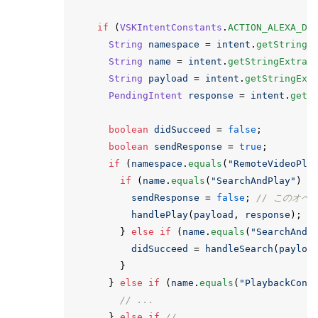
if
(
VSKIntentConstants
.
ACTION_ALEXA_DI
String
namespace
=
intent
.
getStringE
String
name
=
intent
.
getStringExtra
(
String
payload
=
intent
.
getStringExt
PendingIntent
response
=
intent
.
getP
boolean
didSucceed
=
false
;
boolean
sendResponse
=
true
;
if
(
namespace
.
equals
(
"RemoteVideoPla
if
(
name
.
equals
(
"SearchAndPlay"
)
{
sendResponse
=
false
;
// このオペ
handlePlay
(
payload
,
response
);
/
}
else
if
(
name
.
equals
(
"SearchAndD
didSucceed
=
handleSearch
(
payloa
}
}
else
if
(
name
.
equals
(
"PlaybackCont
// ...
}
else
if
// ...