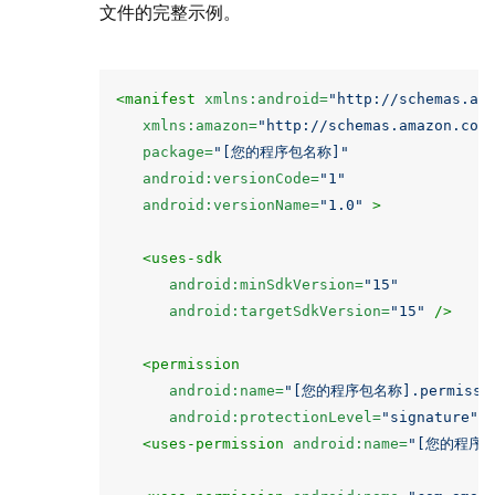
文件的完整示例。
<manifest
xmlns:android=
"http://schemas.an
xmlns:amazon=
"http://schemas.amazon.com
package=
"[您的程序包名称]"
android:versionCode=
"1"
android:versionName=
"1.0"
>
<uses-sdk
android:minSdkVersion=
"15"
android:targetSdkVersion=
"15"
/>
<permission
android:name=
"[您的程序包名称].permission
android:protectionLevel=
"signature"
<uses-permission
android:name=
"[您的程序包名