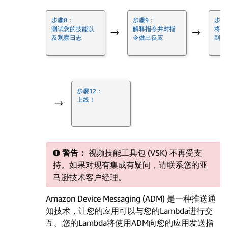
步骤8：
步骤9：
步骤
测试您的技能以
解释指令并对指
将您
→
→
及观察日志
令做出反应
到动
步骤12：
上线！
→
警告：
视频技能工具包 (VSK) 不再受支
持。如果对现有集成有疑问，请联系您的亚
马逊技术客户经理。
Amazon Device Messaging (ADM) 是一种推送通
知技术，让您的应用可以与您的Lambda进行交
互。您的Lambda将使用ADM向您的应用发送指