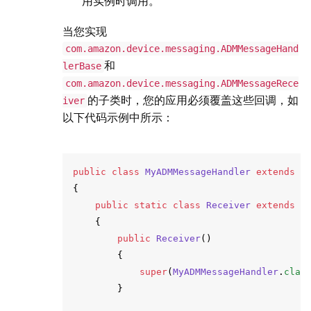
用实例时调用。
当您实现
com.amazon.device.messaging.ADMMessageHand
和
lerBase
com.amazon.device.messaging.ADMMessageRece
的子类时，您的应用必须覆盖这些回调，如
iver
以下代码示例中所示：
public
class
MyADMMessageHandler
extends
A
{
public
static
class
Receiver
extends
A
{
public
Receiver
()
{
super
(
MyADMMessageHandler
.
clas
}