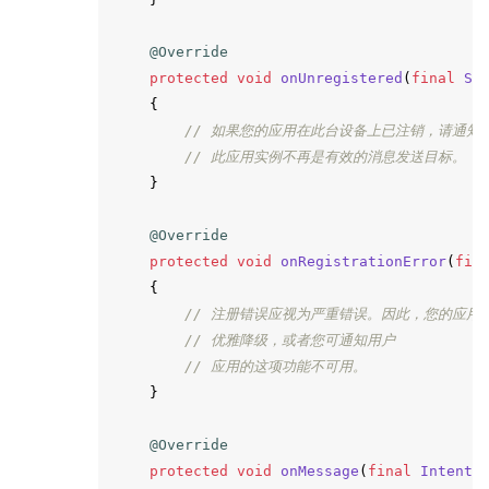
@Override
protected
void
onUnregistered
(
final
St
{
// 如果您的应用在此台设备上已注销，请通知
// 此应用实例不再是有效的消息发送目标。
}
@Override
protected
void
onRegistrationError
(
fin
{
// 注册错误应视为严重错误。因此，您的应用
// 优雅降级，或者您可通知用户
// 应用的这项功能不可用。
}
@Override
protected
void
onMessage
(
final
Intent