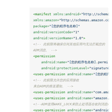
<manifest
xmlns:android=
"http://schemas
xmlns:amazon=
"http://schemas.amazon.com
package=
"[您的程序包名称]"
android:versionCode=
"1"
android:versionName=
"1.0"
>
<!-- 此权限将确保任何其他应用均无法拦截您的

ADM消息。 -->
<permission
android:name=
"[您的程序包名称].permissio
android:protectionLevel=
"signature"
<uses-permission
android:name=
"[您的程序包名
<!-- 此权限允许您的应用接收

来自ADM的推送通知。 -->
<uses-permission
android:name=
"com.amaz
<uses-permission
android:name=
"amazon.s
<!--ADM使用WAKE_LOCK来防止处理器在收到消息
<uses-permission
android:name=
"android.