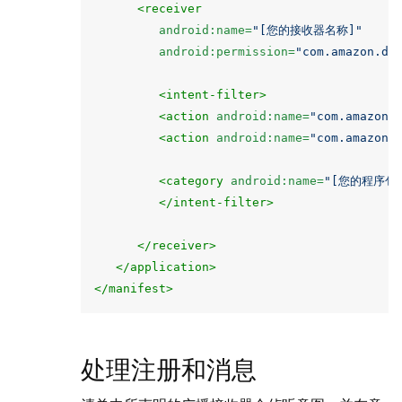
<receiver
android:name=
"[您的接收器名称]"
android:permission=
"com.amazon.de
<intent-filter>
<action
android:name=
"com.amazon.
<action
android:name=
"com.amazon.
<category
android:name=
"[您的程序包
</intent-filter>
</receiver>
</application>
</manifest>
处理注册和消息