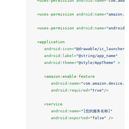
<uses-permission
android:name=
"com.amaz
<uses-permission
android:name=
"amazon.s
<uses-permission
android:name=
"android.
<application
android:icon=
"@drawable/ic_launcher"
android:label=
"@string/app_name"
android:theme=
"@style/AppTheme"
>
<amazon:enable-feature
android:name=
"com.amazon.device.m
android:required=
"true"
/>
<service
android:name=
"[您的服务名称]"
android:exported=
"false"
/>