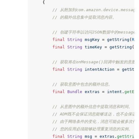
{
// 从附加到com.amazon.device.messagi
// 的额外信息集中提取消息内容。
// 创建字符串以访问JSON数据中的message和
final
String
msgKey
=
getString
(
R
.
final
String
timeKey
=
getString
(
R
// 获取将在onMessage()回调中触发的意图
final
String
intentAction
=
getStr
// 获取意图中包含的额外信息。
final
Bundle
extras
=
intent
.
getEx
// 从意图中的额外信息中提取消息和时间。
// ADM既不会保证消息能够送达，也不会保证
// 由于网络条件的变化，消息可能会被多次传
// 您的应用必须能够处理重复消息的实例。
final
String
msg
=
extras
.
getStrin