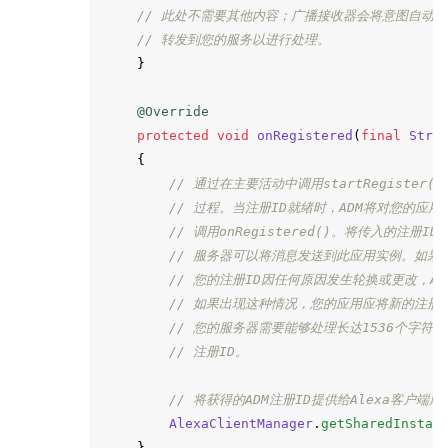
// 此处不需要其他内容；广播接收器会将意图自动
// 转发到您的服务以进行处理。
}
@Override
protected
void
onRegistered
(
final
Stri
{
// 通过在主要活动中调用startRegister(
// 过程。当注册ID就绪时，ADM将对您的应用
// 调用onRegistered()。将传入的注册
// 服务器可以将消息发送到此应用实例。如果
// 您的注册ID因任何原因发生轮换或更改，ADM也
// 如果出现这种情况，您的应用应将新的注册
// 您的服务器需要能够处理长达1536个字符的
// 注册ID。
// 将获得的ADM注册ID提供给Alexa客户端库
AlexaClientManager
.
getSharedInstan
}