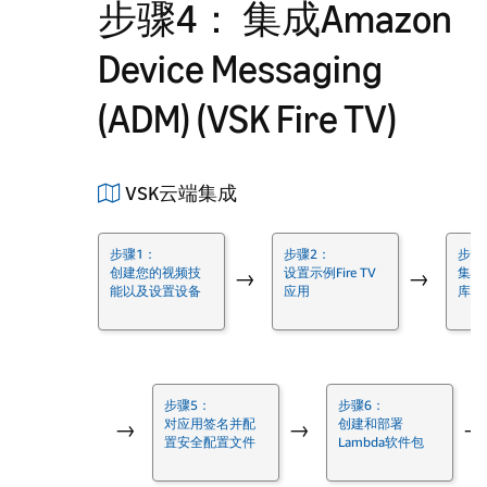
步骤4： 集成Amazon
Device Messaging
(ADM) (VSK Fire TV)
VSK云端集成
步骤1：
步骤2：
步骤
创建您的视频技
设置示例Fire TV
集成A
→
→
能以及设置设备
应用
库
步骤5：
步骤6：
对应用签名并配
创建和部署
→
→
→
置安全配置文件
Lambda软件包