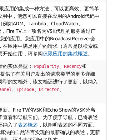
限应用的集成一种方法，可以更高效、更简单
TV应用中，使您可以直接在应用的Android代码中
ADM、Lambda、CloudWatch、
，Fire TV上一项名为VSK代理的服务通过广
的应用。您应用中的BroadcastReceiver会
，在应用中满足用户的请求（通常是以检索或
要开始使用，请参阅
仅限应用的集成概述
。
新的实体类型：
、
和
Popularity
Recency
型提供了有关用户发出的请求类型的更多详细
类型的文档外，该文档还进行了更新，以纳入
、
、
、
annel
Episode
Director
。
Fire TV的VSK和Echo Show的VSK分离
于查看和导航它们。为了便于导航，已将表述
还纳入了
表述概述
，以阐明表述的不同方面。
所用算法的自然语言实现的最新确认的表述，更新
列表。还为表述列出了版本。