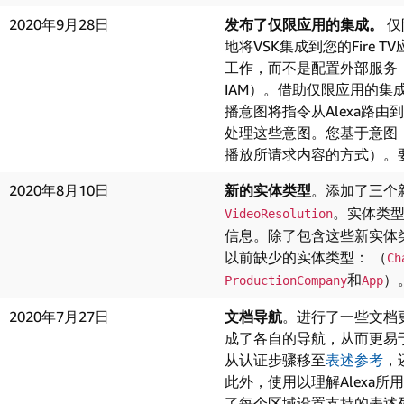
2020年9月28日
发布了仅限应用的集成。
仅
地将VSK集成到您的Fire 
工作，而不是配置外部服务（例如
IAM）。借助仅限应用的集成
播意图将指令从Alexa路由到您
处理这些意图。您基于意图
播放所请求内容的方式）。
2020年8月10日
新的实体类型
。添加了三个
。实体类
VideoResolution
信息。除了包含这些新实体
以前缺少的实体类型： （
Ch
和
）
ProductionCompany
App
2020年7月27日
文档导航
。进行了一些文档更新。
成了各自的导航，从而更易
从认证步骤移至
表述参考
，
此外，使用以理解Alexa
了每个区域设置支持的表述