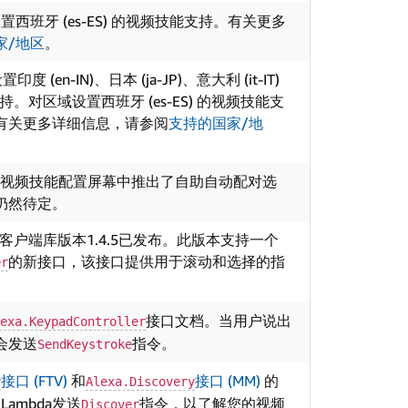
西班牙 (es-ES) 的视频技能支持。有关更多
家/地区
。
(en-IN)、日本 (ja-JP)、意大利 (it-IT)
能支持。对区域设置西班牙 (es-ES) 的视频技能支
有关更多详细信息，请参阅
支持的国家/地
台的视频技能配置屏幕中推出了自助自动配对选
仍然待定。
xa客户端库版本1.4.5已发布。此版本支持一个
的新接口，该接口提供用于滚动和选择的指
er
接口文档。当用户说出
exa.KeypadController
会发送
指令。
SendKeystroke
接口 (FTV)
和
接口 (MM)
的
y
Alexa.Discovery
ambda发送
指令，以了解您的视频
Discover