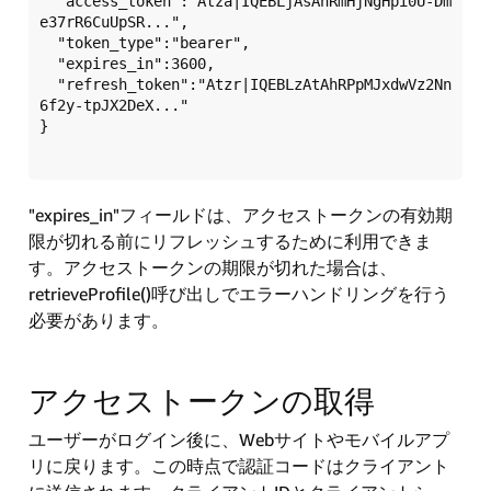
  "access_token":"Atza|IQEBLjAsAhRmHjNgHpi0U-Dm
e37rR6CuUpSR...",  

  "token_type":"bearer",  

  "expires_in":3600,  

  "refresh_token":"Atzr|IQEBLzAtAhRPpMJxdwVz2Nn
6f2y-tpJX2DeX..."  

}  

"expires_in"フィールドは、アクセストークンの有効期
限が切れる前にリフレッシュするために利用できま
す。アクセストークンの期限が切れた場合は、
retrieveProfile()呼び出しでエラーハンドリングを行う
必要があります。
アクセストークンの取得
ユーザーがログイン後に、Webサイトやモバイルアプ
リに戻ります。この時点で認証コードはクライアント