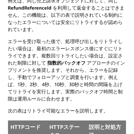
例えば、同じ売上請求オブジェクトに対して、同じ
RefundReferenceId
を利用して返金することはできま
せん。この機能は、以下の表で説明されている制約に
なったエラーについては安全にリトライするが認めら
れています。
エラーを受け取った後で、処理呼び出しをリトライし
たい場合は、最初のエラーレスポンス後にすぐにリト
ライできます。複数回リトライしたい場合は、設定さ
れた制限に対して
指数的バックオフ
アプローチのイン
プリメントを推奨します。それから、エラーを記録
し、手動でフォローアップと調査を行います。例え
ば、1秒、2秒、4秒、10秒、30秒と時間の間隔を上げ
てリトライを実行します。実際のバックオフ時間と制
限は運用ルールに合わせます。
次の表はリトライ可能なエラーを説明します。
HTTPコード
HTTPステー
説明と対処方