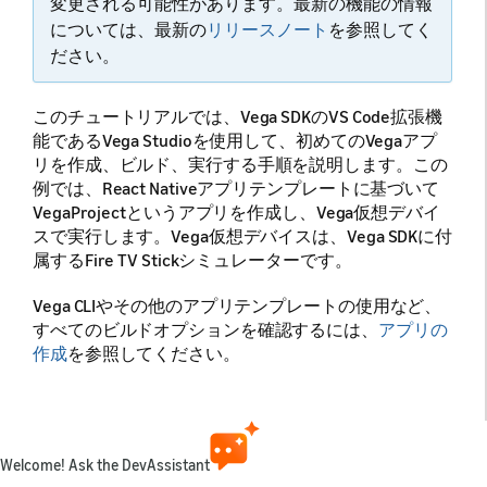
変更される可能性があります。最新の機能の情報
については、最新の
リリースノート
を参照してく
ださい。
このチュートリアルでは、Vega SDKのVS Code拡張機
能であるVega Studioを使用して、初めてのVegaアプ
リを作成、ビルド、実行する手順を説明します。この
例では、React Nativeアプリテンプレートに基づいて
VegaProjectというアプリを作成し、Vega仮想デバイ
スで実行します。Vega仮想デバイスは、Vega SDKに付
属するFire TV Stickシミュレーターです。
Vega CLIやその他のアプリテンプレートの使用など、
すべてのビルドオプションを確認するには、
アプリの
作成
を参照してください。
前提条件
Welcome! Ask the DevAssistant