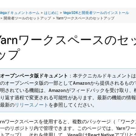
Vegaドキュメントホーム
>
はじめに
>
Vega SDKと開発者ツールのインストール
> 開発者ツールのセットアップ >
Yarnワークスペースのセットアップ
Yarnワークスペースのセ
ップ
オープンベータ版ドキュメント
：本テクニカルドキュメントは
のオープンベータ版の一部としてAmazonから提供されるも
明されている機能は、Amazonがフィードバックを受け取り
り返す過程で変更される可能性があります。最新の機能の情報
最新の
リリースノート
を参照してください。
arnワークスペースを使用すると、複数のパッケージ（「ワー
一のリポジトリ内で管理できます。
このページでは、Yarnワ
トアップし、それを使用して、Vega向けReact Nativeアプ