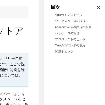
Yarnのインストール
ワークスペースの構成
ットア
npm-run-all
依存関係の統合
パッケージの管理
プロジェクトのビルド
Yarnのコマンドの使用
関連トピック
、リリース前
のです。ここで説
、機能の開発を繰
については、
クスペース」）を
ークスペースをセ
リとターボモジュール