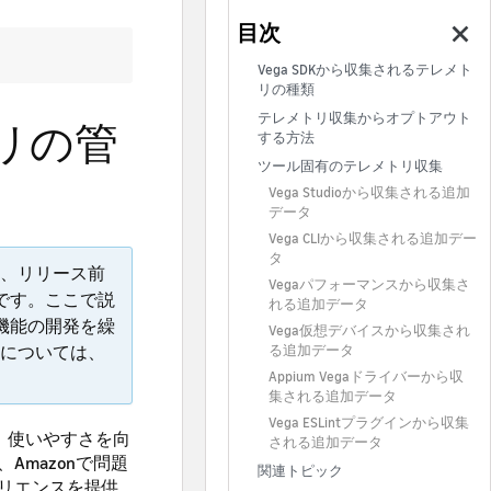
Vega SDKから収集されるテレメト
リの種類
テレメトリ収集からオプトアウト
トリの管
する方法
ツール固有のテレメトリ収集
Vega Studioから収集される追加
データ
Vega CLIから収集される追加デー
タ
、リリース前
Vegaパフォーマンスから収集さ
のです。ここで説
れる追加データ
、機能の開発を繰
Vega仮想デバイスから収集され
については、
る追加データ
Appium Vegaドライバーから収
集される追加データ
Vega ESLintプラグインから収集
性、使いやすさを向
される追加データ
mazonで問題
関連トピック
リエンスを提供