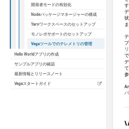
開発者モードの有効化
す
デ
Nodeパッケージマネージャーの構成
状
ま
Yarnワークスペースのセットアップ
モノレポサポートのセットアップ
テ
プ
Vegaツールでのテレメトリの管理
リ
Hello Worldアプリの作成
で
デ
サンプルアプリの確認
て
最新情報とリリースノート
参
Vegaスタートガイド
A
バ