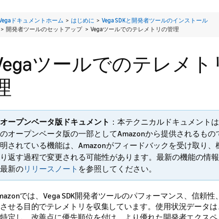
Vegaドキュメントホーム
>
はじめに
>
Vega SDKと開発者ツールのインストール
> 開発者ツールのセットアップ >
Vegaツールでのテレメトリの管理
Vegaツールでのテレメ
理
オープンベータ版ドキュメント
：本テクニカルドキュメントは
のオープンベータ版の一部としてAmazonから提供されるも
明されている機能は、Amazonがフィードバックを受け取り
り返す過程で変更される可能性があります。最新の機能の情報
最新の
リリースノート
を参照してください。
mazonでは、Vega SDK開発者ツールのパフォーマンス、信頼
させる目的でテレメトリを収集しています。使用状況データは、A
特定し、改善点に優先順位を付け、より優れた開発者エクスペ