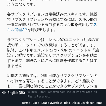
ようになります。
各サブスクリプションは定義済みのスキルです。施設
でサブスクリプションを有効にするには、スキルIDの
一覧に記載されている該当するスキルIDを使用して
ス
キル管理API
を呼び出します。
サブスクリプションは、レベル1のユニット（組織の直
接の子ユニット）でのみ有効にすることができます。
以降、このドキュメントではレベル1のユニットを「施
設」と呼びます。
施設でサブスクリプションを有効に
するまで、施設の下にさらに階層を作成することはで
きません。
組織内の施設では、利用可能なサブスクリプションの
いずれかを有効にすることができます。どの施設で
も、一度に関連付けることができるサブスクリプショ
ンは1つのみです。施設の下に後から作成されたすべて
© 2010 - 2026, Amazon.com, Inc. or its affiliates. All
English (US)
のユニットには、同じサブスクリプションが自動的に
Rights Reserved.
適用されます。すべてのサブスクリプションを削除す
Terms
Docs
Stack Overflow
Blog
Alexa Developer Home