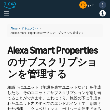
Sign In
Welcome! Ask the DevAssistant
Toggle navigation
Toggl
Alexa
>
ドキュメント
>
Alexa Smart Propertiesのサブスクリプションを管理する
Alexa Smart Properties
のサブスクリプショ
ンを管理する
組織下にユニット（施設を表すユニットなど）を作成
したら、そのユニットにサブスクリプションを割り当
てることができます。これにより、施設の下に作成さ
れたユニット内のすべてのエンドポイントで、意図さ
れた機能、エクスペリエンス、ポリシーを使用できる