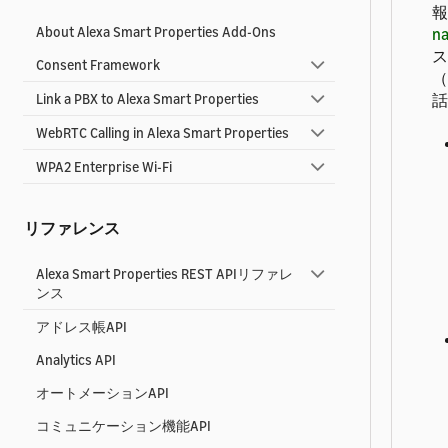
報
About Alexa Smart Properties Add-Ons
na
ス
Consent Framework
（
話
Link a PBX to Alexa Smart Properties
WebRTC Calling in Alexa Smart Properties
WPA2 Enterprise Wi-Fi
リファレンス
Alexa Smart Properties REST APIリファレ
ンス
アドレス帳API
Analytics API
オートメーションAPI
コミュニケーション機能API