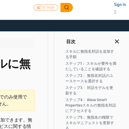
Sign In
AI Mode
スキルに無指名対話を追加す
る手順
sスキルに無
ステップ1： スキルが要件を満
たしていることを確認する
ステップ2： 無指名対話のユ
ースケースを選択する
ステップ3： 対話モデルを更
新する
でのみ使用で
ステップ4： Alexa Smart
せん。
Propertiesスキルの無指名対話
にアクセスする
ステップ5： 無指名の権限で
話を追加できます。
無
スキルマニフェストを更新す
ビスに関する情
る