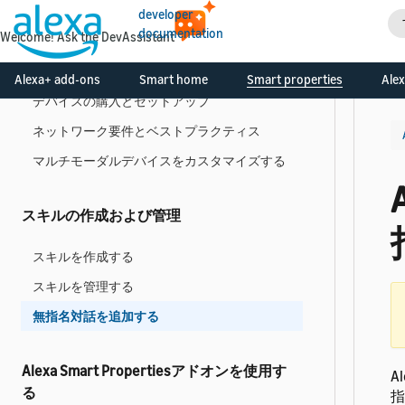
APIアクセスを管理する
developer
documentation
Welcome! Ask the DevAssistant
Alexaとスマートホームデバイスの管理
Alexa+ add-ons
Smart home
Smart properties
Alex
デバイスの購入とセットアップ
ネットワーク要件とベストプラクティス
マルチモーダルデバイスをカスタマイズする
スキルの作成および管理
スキルを作成する
スキルを管理する
無指名対話を追加する
Alexa Smart Propertiesアドオンを使用す
A
る
指