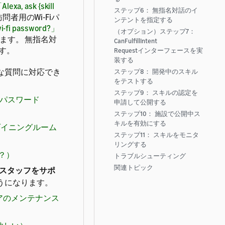
Alexa, ask {skill
ステップ6： 無指名対話のイ
問者用のWi-Fiパ
ンテントを指定する
 wi-fi password?」
（オプション）ステップ7：
ます。 無指名対
CanFulfillIntent
す。
Requestインターフェースを実
装する
うな質問に対応でき
ステップ8： 開発中のスキル
をテストする
ステップ9： スキルの認定を
i-Fiパスワード
申請して公開する
ステップ10： 施設で公開中ス
キルを有効にする
レクサ、ダイニングルーム
ステップ11： スキルをモニタ
リングする
こ？）
トラブルシューティング
関連トピック
スタッフをサポ
うになります。
クサ、ドアのメンテナンス