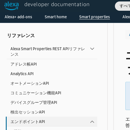
developer documentation
すべ
WebRTC Calling in Alexa Smart Properties
Welcome! Ask the DevAssistant
Alexa+ add-ons
Smart home
Smart properties
Alex
WPA2 Enterprise Wi-Fi
リファレンス
Alexa Smart Properties REST APIリファレ
ンス
アドレス帳API
Analytics API
オートメーションAPI
コミュニケーション機能API
デバイスグループ管理API
検出セッションAPI
エ
エンドポイントAPI
答