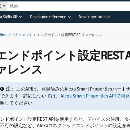
て
a Skills Kit
Developer reference
Developer tools
Alexa
>
ドキュメント
>
エンドポイント設定REST APIリファレンス
エンドポイント設定REST A
ァレンス
注：
このAPIは、登録済みのAlexa Smart Propertiesパ
できます。詳細については、
Alexa Smart Properties API
照してください。
ンドポイント設定REST APIを使用すると、デバイスの住所、
不可の設定など、Alexaコネクテッドエンドポイントの設定を