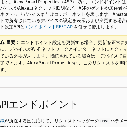
ます。Alexa Smart Properties（ASP）では、エンドポイントは、
バイスやAlexaコネクテッド照明など、ASPのゲストや居住者が操
ネクテッドデバイスまたはコンポーネントを表します。
Ama
トで所有されているデバイスの設定を表示および変更する場合
ト設定APIと
エンドポイントREST API
を併せて使用します。
重要：
エンドポイント設定を更新する場合、更新を正常に
に、デバイスがWi-Fiネットワークとインターネットにアクテ
ている必要があります。接続されている場合は、デバイスで自
了できます。Alexa Smart Propertiesは、このリクエストを
す。
APIエンドポイント
織
が所在する国に応じて、リクエストヘッダーの
パラメ
Host