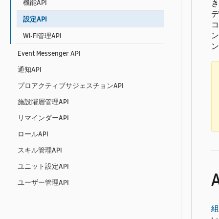
き
機能API
デ
設定API
コ
ン
Wi-Fi管理API
ン
Event Messenger API
通知API
プロアクティブサジェスチョンAPI
施設階層管理API
リマインダーAPI
ロールAPI
スキル管理API
ユニット設定API
ユーザー管理API
組