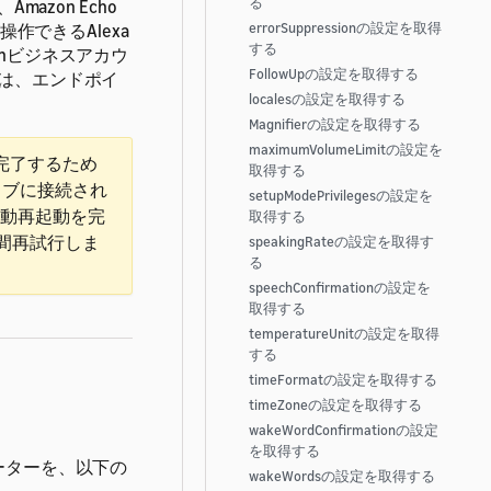
る
Amazon Echo
作できるAlexa
errorSuppressionの設定を取得
する
zonビジネスアカウ
FollowUpの設定を取得する
は、エンドポイ
localesの設定を取得する
Magnifierの設定を取得する
maximumVolumeLimitの設定を
完了するため
取得する
ィブに接続され
setupModePrivilegesの設定を
動再起動を完
取得する
1時間再試行しま
speakingRateの設定を取得す
る
speechConfirmationの設定を
取得する
temperatureUnitの設定を取得
する
timeFormatの設定を取得する
timeZoneの設定を取得する
wakeWordConfirmationの設定
を取得する
ーターを、以下の
wakeWordsの設定を取得する