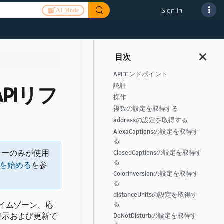
Sign In
AI Mode
APIエンドポイント
認証
PIリフ
操作
複数の設定を取得する
addressの設定を取得する
AlexaCaptionsの設定を取得す
る
ートナーのみが使用
ClosedCaptionsの設定を取得す
る
で開発を始める
を参
ColorInversionの設定を取得す
る
distanceUnitsの設定を取得す
タイムゾーン、応
る
表示および更新で
DoNotDisturbの設定を取得す