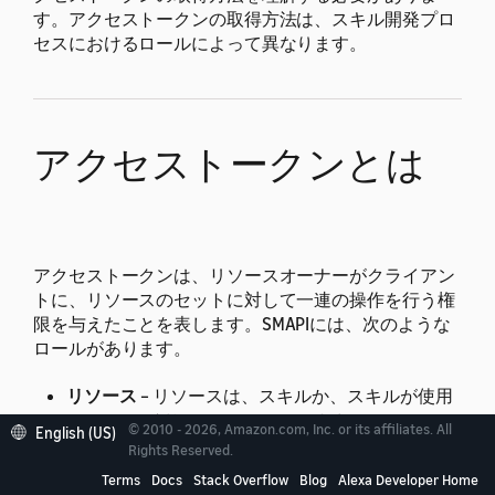
す。アクセストークンの取得方法は、スキル開発プロ
セスにおけるロールによって異なります。
アクセストークンとは
アクセストークンは、リソースオーナーがクライアン
トに、リソースのセットに対して一連の操作を行う権
限を与えたことを表します。
SMAPIには、次のような
ロールがあります。
リソース
– リソースは、スキルか、スキルが使用
するもの（対話モデル、スキル内商品、アカウン
© 2010 - 2026, Amazon.com, Inc. or its affiliates. All
English (US)
トリンク情報など）です。
Rights Reserved.
Terms
Docs
Stack Overflow
Blog
Alexa Developer Home
リソースオーナー
– リソースオーナーは、そのリ