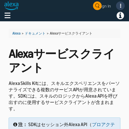
Sign In
Welcome! Ask the DevAssistant
Toggle navigation
Toggl
Alexa
>
ドキュメント
>
Alexaサービスクライアント
Alexaサービスクライ
アント
Alexa Skills Kitには、スキルエクスペリエンスをパーソ
ナライズできる複数のサービスAPIが用意されていま
す。SDKには、スキルのロジックからAlexa APIを呼び
出すのに使用するサービスクライアントが含まれま
す。
注：
SDKはセッション外Alexa API（
プロアクテ