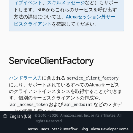
ィブイベント
、
スキルメッセージ
など）もサポー
トします。SDKからこれらのサービスを呼び出す
方法の詳細については、
Alexaセッション外サー
ビスクライアント
を確認してください。
ServiceClientFactory
ハンドラー入力
に含まれる
service_client_factory
により、サポートされているすべてのAlexaサービス
のクライアントインスタンスを取得することができま
す。個別のサービスクライアントの作成や、
および
などのメタデ
api_access_token
api_endpoint
ータの設定を行います。
© 2010 - 2026, Amazon.com, Inc. or its affiliates. All
English (US)
Rights Reserved.
アトリビュートから
service_client_factory
Terms
Docs
Stack Overflow
Blog
Alexa Developer Home
で利用できるため、サービスクライア
handler_input