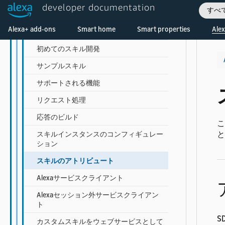
developer documentation
すべ
ASK SDK for Python
Welcome! Ask the DevAssistant
Alexa+ add-ons
Smart home
Smart properties
Alex
セットアップ
初めてのスキル開発
サンプルスキル
サポートされる機能
リクエスト処理
応答のビルド
こ
と
スキルインスタンスのコンフィギュレー
ション
スキルのアトリビュート
Alexaサービスクライアント
Alexaセッション外サービスクライアン
ト
S
カスタムスキルをウェブサービスとして