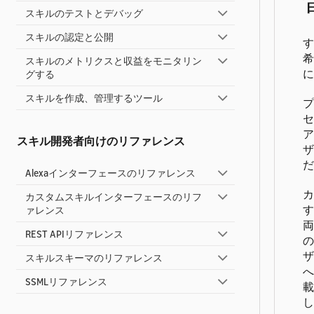
スキルのテストとデバッグ
スキルの認定と公開
す
希
スキルのメトリクスと収益をモニタリン
に
グする
スキルを作成、管理するツール
プ
セ
ア
スキル開発者向けのリファレンス
ザ
だ
Alexaインターフェースのリファレンス
カ
カスタムスキルインターフェースのリフ
す
ァレンス
両
REST APIリファレンス
の
ザ
スキルスキーマのリファレンス
へ
SSMLリファレンス
載
し