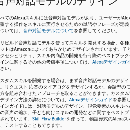
音声対話モデルのデザイン
べてのAlexaスキルには音声対話モデルがあり、ユーザーがAle
望する操作をスキルに実行させるための単語やフレーズが定義
ついては、
音声対話モデルについて
を参照してください。
リビルド音声対話モデルを使ってスキルを開発する場合、各種
ットはAmazonによってあらかじめデザインされています。子
クセシビリティ、スキル内商品の開発を行う際のベストプラク
インに関するその他の考慮事項については、
Alexaデザインガ
さい。
スタムスキルを開発する場合は、まず音声対話モデルのデザイ
。リクエスト-応答のダイアログをデザインするか、会話型の
方を組み合わせたアプローチを取ることができます。カスタム
デザイン方法の詳細については、
Alexaデザインガイド
を参照
インガイドには、対話モデルのデザイン、視覚要素のスキルへ
の音声の追加、子ども向けスキルの開発などに関するベストプ
されています。
Skill Flow Builder
を使って、物語形式のAlexa
、テストすることもできます。