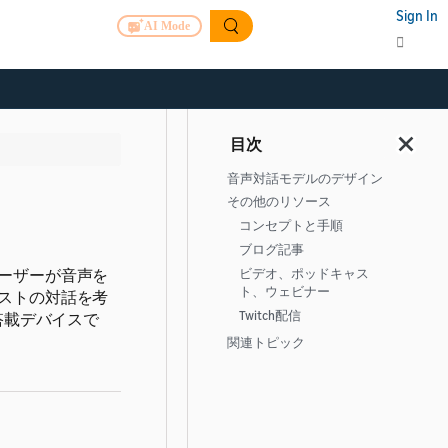
Sign In
AI Mode
音声対話モデルのデザイン
その他のリソース
コンセプトと手順
ブログ記事
ーザーが音声を
ビデオ、ポッドキャス
ト、ウェビナー
ストの対話を考
Twitch配信
搭載デバイスで
関連トピック