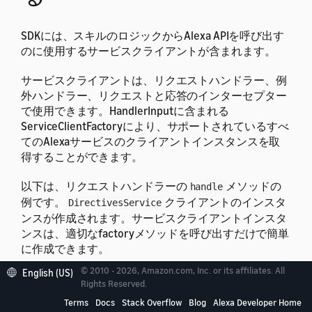
SDKには、スキルのロジックからAlexa APIを呼び出す
のに使用するサービスクライアントが含まれます。
サービスクライアントは、リクエストハンドラー、例
外ハンドラー、リクエストと応答のインターセプター
で使用できます。HandlerInputに含まれる
ServiceClientFactoryにより、サポートされているすべ
てのAlexaサービスのクライアントインスタンスを取
得することができます。
以下は、リクエストハンドラーの
メソッドの
handle
例です。
クライアントのインスタ
DirectivesService
ンスが作成されます。サービスクライアントインスタ
ンスは、適切なfactoryメソッドを呼び出すだけで簡単
に作成できます。
© 2010 - 2026, Amazon.com, Inc. or its affiliates. All
English (US)
Rights Reserved.
@Override
Terms
Docs
Stack Overflow
Blog
Alexa Developer Home
public
Optional
<
Response
>
handle
(
HandlerInput