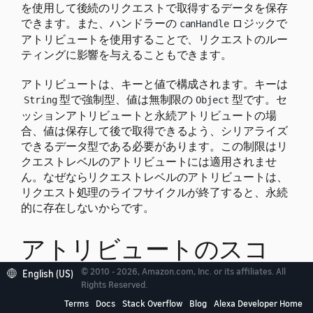
を使用して後続のリクエストで取得するデータを保存
できます。また、ハンドラーの
ロジックで
canHandle
アトリビュートを使用することで、リクエストのルー
ティングに影響を与えることもできます。
アトリビュートは、キーと値で構成されます。キーは
型で強制型、値は無制限の
型です。セ
String
Object
ッションアトリビュートと永続アトリビュートの場
合、値は保存して後で取得できるよう、シリアライズ
できるデータ型である必要があります。この制限はリ
クエストレベルのアトリビュートには適用されませ
ん。なぜならリクエストレベルのアトリビュートは、
リクエスト処理のライフサイクルが終了すると、永続
的に存在しないからです。
アトリビュートのスコ
ープ
© 2010 - 2026, Amazon.com, Inc. or its affiliates. All
English (US)
Rights Reserved.
Terms
Docs
Stack Overflow
Blog
Alexa Developer Home