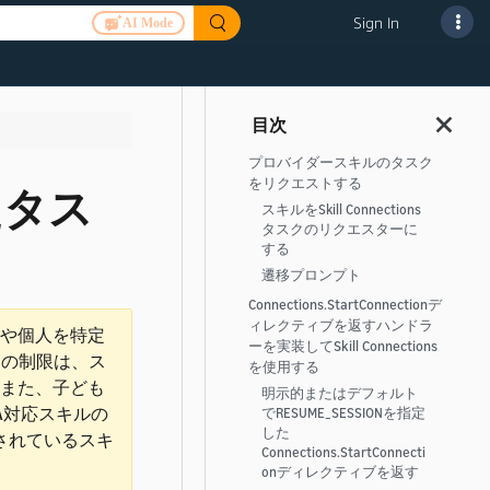
Sign In
AI Mode
プロバイダースキルのタスク
をリクエストする
したタス
スキルをSkill Connections
タスクのリクエスターに
する
遷移プロンプト
Connections.StartConnection
デ
ィレクティブを返すハンドラ
）や個人を特定
ーを実装してSkill Connections
この制限は、ス
を使用する
また、子ども
明示的またはデフォルト
PAA対応スキルの
で
RESUME_SESSION
を指定
した
されているスキ
Connections.StartConnecti
on
ディレクティブを返す