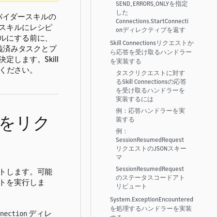
SEND_ERRORS_ONLY
を指定
した
はプロバイダースキルの
Connections.StartConnecti
スキルにレシピ
on
ディレクティブを返す
ルにする前に、
Skill Connectionsリクエストか
義済みタスクとプ
ら応答を受け取るハンドラー
します。Skill
を実装する
ください。
タスクリクエストに対す
るSkill Connectionsの応答
を受け取るハンドラーを
実装するには
例：応答ハンドラーを実
をリク
装する
例：
SessionResumedRequest
リクエストのJSONスキー
マ
SessionResumedRequest
トします。可能
のステータスコードアト
トを実行しま
リビュート
System.ExceptionEncountered
を処理するハンドラーを実装
ディレ
nnection