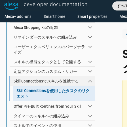
developer documentation
すべ
Alexa広告IDの使用
Welcome! Ask the DevAssistant
Alexa+ add-ons
Smart home
Smart properties
Alex
スキルの収益化
Alexa Shopping Kitの追加
リマインダーのスキルへの組み込み
ユーザーエクスペリエンスのパーソナラ
イズ
スキルの機能をタスクとして公開する
定型アクションのカスタムトリガー
Skill Connectionsでスキルを連携する
Skill Connectionsを使用したタスクのリク
エスト
Offer Pre-Built Routines from Your Skill
タイマーのスキルへの組み込み
スキルでのイベントの使用