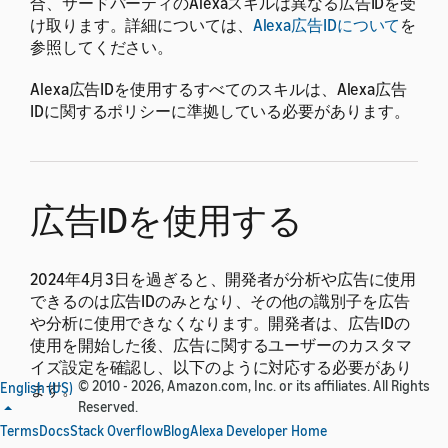
合、サードパーティのAlexaスキルは異なる広告IDを受
け取ります。詳細については、
Alexa広告IDについて
を
参照してください。
Alexa広告IDを使用するすべてのスキルは、Alexa広告
IDに関するポリシーに準拠している必要があります。
広告IDを使用する
2024年4月3日を過ぎると、開発者が分析や広告に使用
できるのは広告IDのみとなり、その他の識別子を広告
や分析に使用できなくなります。開発者は、広告IDの
使用を開始した後、広告に関するユーザーのカスタマ
イズ設定を確認し、以下のように対応する必要があり
© 2010 - 2026, Amazon.com, Inc. or its affiliates. All Rights
English (US)
ます。
Reserved.
ほかの識別子を使用できないアクティビティの例とし
Terms
Docs
Stack Overflow
Blog
Alexa Developer Home