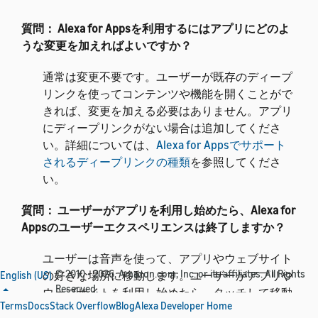
質問：
Alexa for Appsを利用するにはアプリにどのよ
うな変更を加えればよいですか？
通常は変更不要です。ユーザーが既存のディープ
リンクを使ってコンテンツや機能を開くことがで
きれば、変更を加える必要はありません。アプリ
にディープリンクがない場合は追加してくださ
い。詳細については、
Alexa for Appsでサポート
されるディープリンクの種類
を参照してくださ
い。
質問：
ユーザーがアプリを利用し始めたら、Alexa for
Appsのユーザーエクスペリエンスは終了しますか？
ユーザーは音声を使って、アプリやウェブサイト
© 2010 - 2026, Amazon.com, Inc. or its affiliates. All Rights
の好きな場所に移動します。ユーザーがアプリや
English (US)
Reserved.
ウェブサイトを利用し始めたら、タッチして移動
Terms
Docs
Stack Overflow
Blog
Alexa Developer Home
したり、スキルに新しいリクエストを出したりす