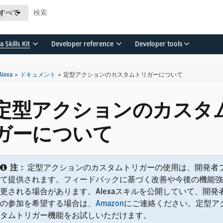
すべて
a Skills Kit
Developer reference
Developer tools
Alexa
>
ドキュメント
>
定型アクションのカスタムトリガーについて
定型アクションのカスタ
ガーについて
注：
定型アクションのカスタムトリガーの使用は、開発者
て提供されます。フィードバックに基づく改善や今後の機能強
更される場合があります。
Alexaスキルを公開していて、開
の参加を希望する場合は、
Amazon
にご連絡ください。定型ア
タムトリガー機能をお試しいただけます。