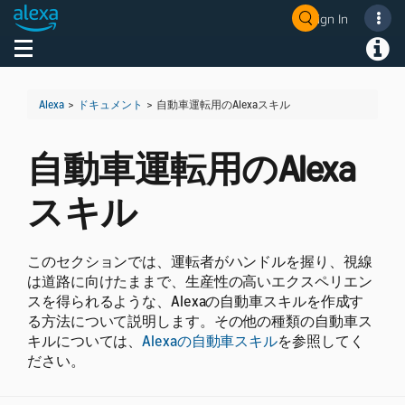
Sign In
Welcome! Ask the DevAssistant
Toggle navigation
Toggl
Alexa
>
ドキュメント
>
自動車運転用のAlexaスキル
自動車運転用のAlexa
スキル
このセクションでは、運転者がハンドルを握り、視線
は道路に向けたままで、生産性の高いエクスペリエン
スを得られるような、Alexaの自動車スキルを作成す
る方法について説明します。その他の種類の自動車ス
キルについては、
Alexaの自動車スキル
を参照してく
ださい。