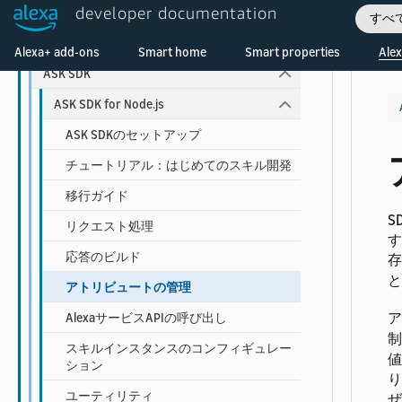
developer documentation
Alexa-hostedスキル
すべ
Welcome! Ask the DevAssistant
ASK Toolkit for VS Code
Alexa+ add-ons
Smart home
Smart properties
Alex
ASK SDK
ASK SDK for Node.js
ASK SDKのセットアップ
チュートリアル：はじめてのスキル開発
移行ガイド
S
リクエスト処理
す
応答のビルド
存
と
アトリビュートの管理
ア
AlexaサービスAPIの呼び出し
制
スキルインスタンスのコンフィギュレー
値
ション
り
ユーティリティ
ぜ