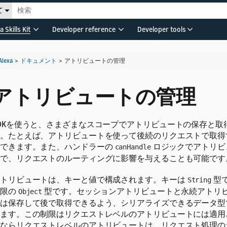
て
a Skills Kit
Developer reference
Developer tools
Alexa
>
ドキュメント
>
アトリビュートの管理
アトリビュートの管理
DKを使うと、さまざまなスコープでアトリビュートの保存と取
。たとえば、アトリビュートを使って後続のリクエストで取得
できます。また、ハンドラーの
ロジックでアトリビ
canHandle
で、リクエストのルーティングに影響を与えることも可能です
トリビュートは、キーと値で構成されます。キーは
型
String
限の
型です。セッションアトリビュートと永続アトリ
Object
は保存して後で取得できるよう、シリアライズできるデータ型
ます。この制限はリクエストレベルのアトリビュートには適用
ならリクエストレベルのアトリビュートは、リクエスト処理の