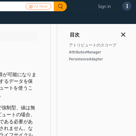
Sign In
AI Mode
アトリビュートのスコープ
AttributesManager
PersistenceAdapter
得が可能になりま
するデータを保
ュートを使うこ
。
で強制型、値は無
ビュートの場合、
である必要があ
されません。な
ライフサイクル