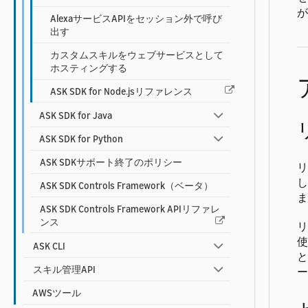
が
AlexaサービスAPIをセッション外で呼び
出す
カスタムスキルをウェブサービスとして
ホスティングする
ASK SDK for Node.jsリファレンス
ASK SDK for Java
ASK SDK for Python
ASK SDKサポート終了のポリシー
リ
し
ASK SDK Controls Framework（ベータ）
ま
ASK SDK Controls Framework APIリファレ
ンス
リ
使
ASK CLI
と
スキル管理API
ー
AWSツール