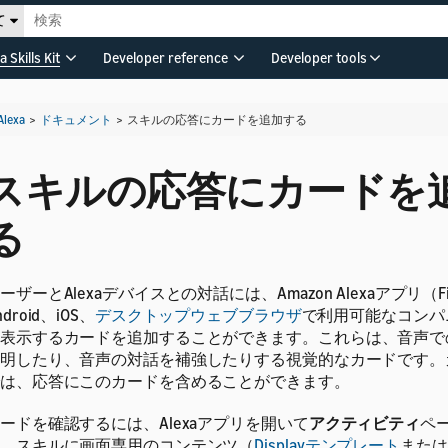
て
a Skills Kit
Developer reference
Developer tools
Alexa
>
ドキュメント
>
スキルの応答にカードを追加する
スキルの応答にカードを
る
ーザーとAlexaデバイスとの対話には、Amazon Alexaアプリ（Fir
ndroid、iOS、
デスクトップウェブブラウザ
で利用可能なコンパ
表示するカードを追加することができます。
これらは、音声で
明したり、音声の対話を補強したりする視覚的なカードです。
は、応答にこのカードを含めることができます。
ードを確認するには、Alexaアプリを開いて
アクティビティ
ペ
。スキルに画面専用のコンテンツ（
Displayテンプレート
または