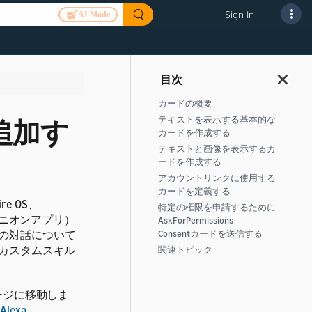
Sign In
AI Mode
カードの概要
テキストを表示する基本的な
追加す
カードを作成する
テキストと画像を表示するカ
ードを作成する
アカウントリンクに使用する
カードを定義する
e OS、
特定の権限を申請するために
ニオンアプリ）
AskForPermissions
の対話について
Consentカードを送信する
カスタムスキル
関連トピック
ージに移動しま
Alexa