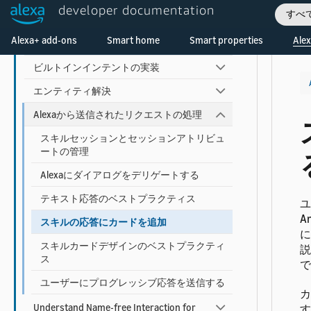
developer documentation
すべ
多言語に対応するスキルを開発する
Welcome! Ask the DevAssistant
Alexa+ add-ons
Smart home
Smart properties
Alex
スキルの対話モデルの作成
ビルトインインテントの実装
エンティティ解決
Alexaから送信されたリクエストの処理
スキルセッションとセッションアトリビュ
ートの管理
Alexaにダイアログをデリゲートする
テキスト応答のベストプラクティス
ユ
A
スキルの応答にカードを追加
に
スキルカードデザインのベストプラクティ
説
ス
で
ユーザーにプログレッシブ応答を送信する
カ
Understand Name-free Interaction for
す