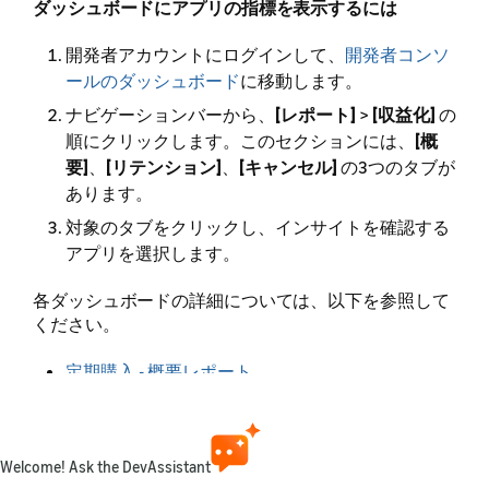
ダッシュボードにアプリの指標を表示するには
開発者アカウントにログインして、
開発者コンソ
ールのダッシュボード
に移動します。
ナビゲーションバーから、
[レポート]
>
[収益化]
の
順にクリックします。このセクションには、
[概
要]
、
[リテンション]
、
[キャンセル]
の3つのタブが
あります。
対象のタブをクリックし、インサイトを確認する
アプリを選択します。
各ダッシュボードの詳細については、以下を参照して
ください。
定期購入 - 概要レポート
リテンションレポート
キャンセルレポート
Welcome! Ask the DevAssistant