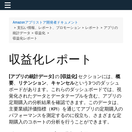
Toggle navigation
To
Amazonアプリストア開発者ドキュメント
> 支払い情報、レポート、プロモーション > レポート > アプリの
統計データ > 収益化 >
収益化レポート
収益化レポート
[アプリの統計データ]
の
[収益化]
セクションには、
概
要
、
リテンション
、
キャンセル
という3つのダッシュ
ボードがあります。これらのダッシュボードでは、視
覚化されたデータとデータテーブルを含む、アプリの
定期購入の分析結果を確認できます。このデータは、
主要業績評価指標（KPI）を通じてアプリの定期購入の
パフォーマンスを測定するのに役立ち、さまざまな定
期購入のコホートの分析を行うことができます。