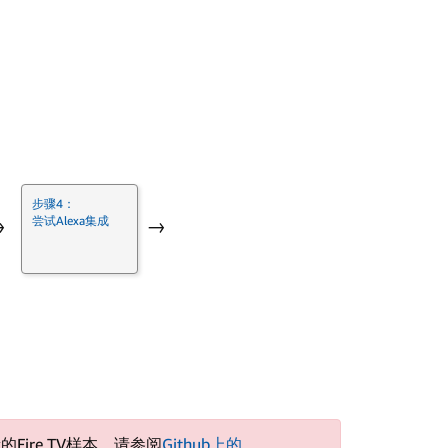
V
步骤4：
尝试Alexa集成
→
→
的Fire TV样本，请参阅
Github上的