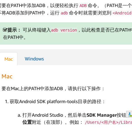
需要在PATH中添加ADB，以便轻松执行
命令。（PATH是
ADB
不将ADB添加到PATH中，运行
命令时就需要浏览到
adb
<Android
提示：
可从终端键入
，以此检查是否已在PAT
adb version
在PATH中。
Windows
Mac
Mac
要在Mac上的PATH中添加ADB，请执行以下操作：
获取Android SDK platform-tools目录的路径：
打开Android Studio，然后单击
SDK Manager
按钮
位置
附近（在顶部）。例如：
/Users/<用户名>/Libra