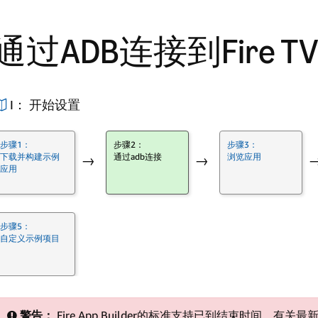
通过ADB连接到Fire T
I： 开始设置
步骤1：
步骤2：
步骤3：
下载并构建示例
通过adb连接
浏览应用
→
→
应用
步骤5：
自定义示例项目
警告：
Fire App Builder的标准支持已到结束时间。有关最新