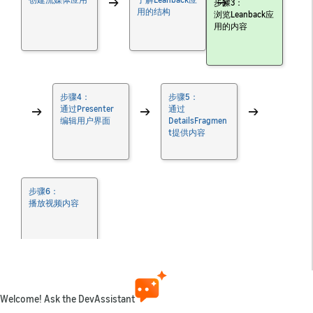
→
→
步骤3：
用的结构
浏览Leanback应
用的内容
步骤4：
步骤5：
→
通过Presenter
→
通过
→
编辑用户界面
DetailsFragmen
t提供内容
步骤6：
播放视频内容
现在，让我们一起了解Fire TV Android应用的第一个基
本组件：BrowseFragment。
Welcome! Ask the DevAssistant