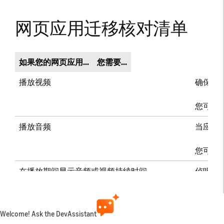
网页应用迁移核对清单
如果您的网页应用...
您需要...
播放视频
确保当
您可以
播放音频
当应用
您可以
在播放期间显示音频或视频持续时间
侦听
du
事件以
使用自定义播放控件
捕获按键以
Welcome! Ask the DevAssistant