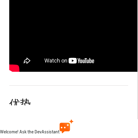
优势
如果您有资格参与该计划，则您赚取自亚马逊应用商店
的所有收入的分成将提高至80/20。此外，您还可以获
Welcome! Ask the DevAssistant
得相当于您的应用在亚马逊设备上收入10%的亚马逊云