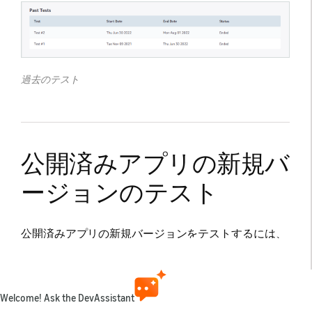
過去のテスト
公開済みアプリの新規バ
ージョンのテスト
公開済みアプリの新規バージョンをテストするには、
Amazon開発者コンソールでアプリを選択し、
[アクシ
ョン]
メニューから
[ライブアプリテスト]
をクリック
します。公開済みアプリのテストバージョンを初めて
作成するときには、公開中のバージョンのバイナリフ
Welcome! Ask the DevAssistant
ァイルとメタデータがコピーされ、テストバージョン