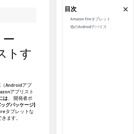
Amazon Fireタブレット
他のAndroidデバイス
トー
ストす
ndroidアプ
zonアプリスト
には
、 開発者ポ
バッグパッケージ]
Fireタブレットな
できます。