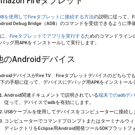
Amazon Fireタブレット
DBを使用してFireタブレットに接続する方法
の説明に従って、F
ndroid Debug Bridge（ADB）のコマンドを受信できるよう
に、
Fireタブレットでアプリを実行する
ためのコマンドライン
バッグ用APKをインストールして実行します。
他のAndroidデバイス
ndroidデバイスがFire TV、Fireタブレットデバイスのどち
下の手順に従って、デバイスにデバッグ用APKをインストール
Android関連ドキュメントで説明されている
端末でのadbデ
従って、デバイスでadbを有効にします。
USBケーブルを使用してデバイスをコンピューターに接続し
コンピューターでコマンドプロンプトまたはターミナルウィ
ディレクトリをEclipse用Android開発ツールSDKプラッ