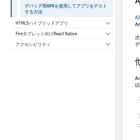
デバッグ用APKを使用してアプリをテスト
する方法
A
HTML5ハイブリッドアプリ
A
Fireタブレット向けReact Native
次
デ
アクセシビリティ
A
以