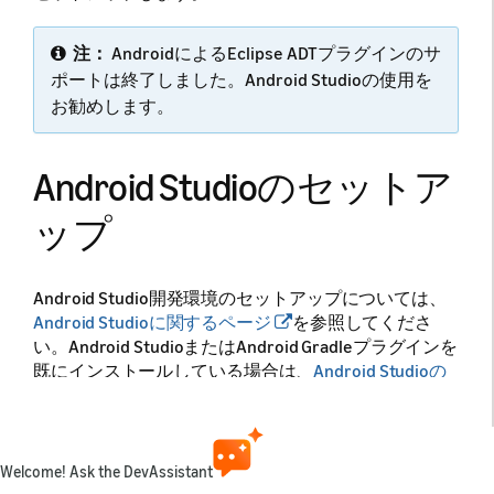
注：
AndroidによるEclipse ADTプラグインのサ
ポートは終了しました。Android Studioの使用を
お勧めします。
Android Studioのセットア
ップ
Android Studio開発環境のセットアップについては、
Android Studioに関するページ
を参照してくださ
い。Android StudioまたはAndroid Gradleプラグインを
既にインストールしている場合は、
Android Studioの
リリースノート
を参照して、互換性があることを確
認してください。
Windows USBドライバー
Welcome! Ask the DevAssistant