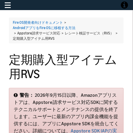
Toggle navigation
Toggle
Fire OS開発者向けドキュメント
>
AndroidアプリをFire OSに移植する方法
> Appstore請求サービス対応 > レシート検証サービス（RVS） >
定期購入型アイテム用RVS
定期購入型アイテム
用RVS
警告：
2026年9月15日以降、Amazonアプリス
トアは、Appstore請求サービス対応SDKに関する
テクニカルサポートとメンテナンスの提供を終了
します。ユーザーに最新のアプリ内課金機能を提
供するには、アプリにAppstore SDKを統合してく
ださい。詳細については、
Appstore SDK IAPの実