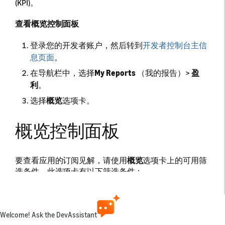
(KPI)。
查看概览控制面板
登录您的开发者账户，然后转到
开发者控制台主信
息页面
。
在导航栏中，选择
My Reports
（我的报告）>
盈
利
。
选择
概览
选项卡。
概览控制面板
要查看应用的订阅见解，请使用
概览
选项卡上的可用筛
选条件。此选项卡有以下筛选条件：
显示数据的对象
- 用于选择应用。
订阅标题 (ASIN)
- 用于选择订阅。
Welcome! Ask the DevAssistant
选择订阅持续时间/期限
- 用于选择订阅期限